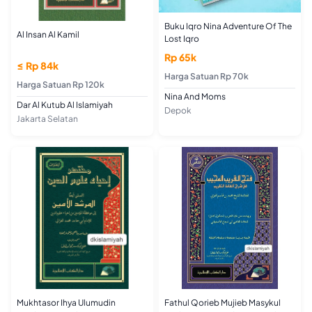
Buku Iqro Nina Adventure Of The
Al Insan Al Kamil
Lost Iqro
Rp 65k
≤ Rp 84k
Harga Satuan Rp 70k
Harga Satuan Rp 120k
Nina And Moms
Dar Al Kutub Al Islamiyah
Depok
Jakarta Selatan
Mukhtasor Ihya Ulumudin
Fathul Qorieb Mujieb Masykul