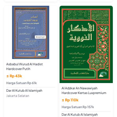
Asbabul Wurud Al Hadist
Hardcover Putih
≤ Rp 43k
Harga Satuan Rp 61k
Al Adzkar An Nawawiyah
Dar Al Kutub Al Islamiyah
Hardcover Kertas Luxpremium
Jakarta Selatan
≤ Rp 110k
Harga Satuan Rp 157k
Dar Al Kutub Al Islamiyah