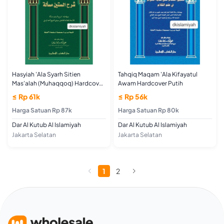
Hasyiah 'Ala Syarh Sitien
Tahqiq Maqam 'Ala Kifayatul
Mas'alah (Muhaqqoq) Hardcover
Awam Hardcover Putih
Putih
≤ Rp 61k
≤ Rp 56k
Harga Satuan Rp 87k
Harga Satuan Rp 80k
Dar Al Kutub Al Islamiyah
Dar Al Kutub Al Islamiyah
Jakarta Selatan
Jakarta Selatan
1
2