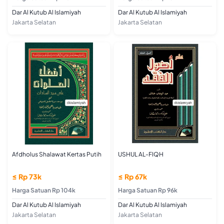
Dar Al Kutub Al Islamiyah
Dar Al Kutub Al Islamiyah
Jakarta Selatan
Jakarta Selatan
Afdholus Shalawat Kertas Putih
USHUL AL-FIQH
≤ Rp 73k
≤ Rp 67k
Harga Satuan Rp 104k
Harga Satuan Rp 96k
Dar Al Kutub Al Islamiyah
Dar Al Kutub Al Islamiyah
Jakarta Selatan
Jakarta Selatan