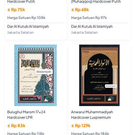
Hardcover Putih
(Muhaqqoq) Hardcover Putih
≤ Rp 75k
≤ Rp 68k
Harga Satuan Rp 108k
Harga Satuan Rp 97k
Dar Al Kutub Al Islamiyah
Dar Al Kutub Al Islamiyah
Jakarta Selatan
Jakarta Selatan
Bulughul Marom 17x24
Anwarul Muhammadiyah
Hardcover LPR
Hardcover Luxpremium
≤ Rp 83k
≤ Rp 129k
Harga Satuan Rp 118k
Harga Satuan Rp 184k