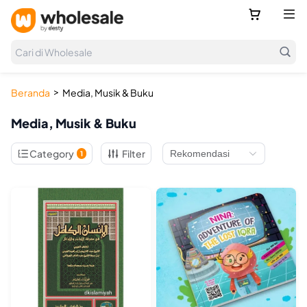



Cari di Wholesale
>
Beranda
Media, Musik & Buku
Media, Musik & Buku

Category
Filter
1