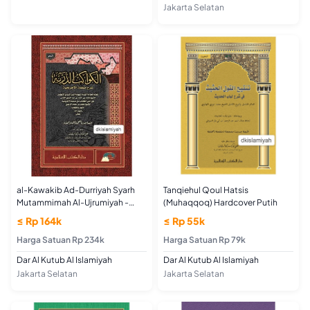
Jakarta Selatan
al-Kawakib Ad-Durriyah Syarh
Tanqiehul Qoul Hatsis
Mutammimah Al-Ujrumiyah -
(Muhaqqoq) Hardcover Putih
Launan Hardcover Putih
≤ Rp 164k
≤ Rp 55k
Harga Satuan Rp 234k
Harga Satuan Rp 79k
Dar Al Kutub Al Islamiyah
Dar Al Kutub Al Islamiyah
Jakarta Selatan
Jakarta Selatan