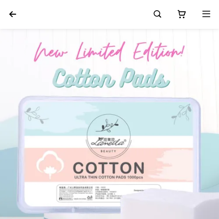



