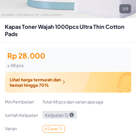
1/9
Kapas Toner Wajah 1000pcs Ultra Thin Cotton
Pads
Rp 28.000
≥ 48 pcs
Lihat harga termurah dan

hemat hingga 70%
Min Pembelian
Total 48 pcs dari varian apa saja

Jumlah Kelipatan
Kelipatan 12
Varian
4 Cover
