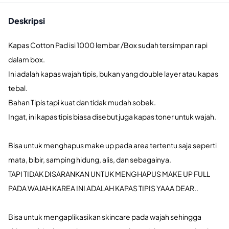
Deskripsi
Kapas Cotton Pad isi 1000 lembar /Box sudah tersimpan rapi
dalam box.
Ini adalah kapas wajah tipis, bukan yang double layer atau kapas
tebal.
Bahan Tipis tapi kuat dan tidak mudah sobek.
Ingat, ini kapas tipis biasa disebut juga kapas toner untuk wajah.
Bisa untuk menghapus make up pada area tertentu saja seperti
mata, bibir, samping hidung, alis, dan sebagainya.
TAPI TIDAK DISARANKAN UNTUK MENGHAPUS MAKE UP FULL
PADA WAJAH KAREA INI ADALAH KAPAS TIPIS YAAA DEAR..
Bisa untuk mengaplikasikan skincare pada wajah sehingga