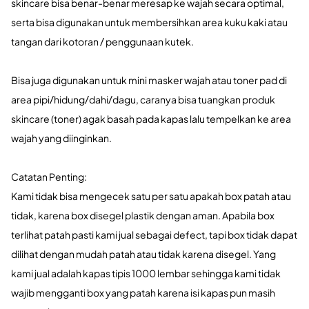
skincare bisa benar-benar meresap ke wajah secara optimal,
serta bisa digunakan untuk membersihkan area kuku kaki atau
tangan dari kotoran / penggunaan kutek.
Bisa juga digunakan untuk mini masker wajah atau toner pad di
area pipi/hidung/dahi/dagu, caranya bisa tuangkan produk
skincare (toner) agak basah pada kapas lalu tempelkan ke area
wajah yang diinginkan.
Catatan Penting:
Kami tidak bisa mengecek satu per satu apakah box patah atau
tidak, karena box disegel plastik dengan aman. Apabila box
terlihat patah pasti kami jual sebagai defect, tapi box tidak dapat
dilihat dengan mudah patah atau tidak karena disegel. Yang
kami jual adalah kapas tipis 1000 lembar sehingga kami tidak
wajib mengganti box yang patah karena isi kapas pun masih