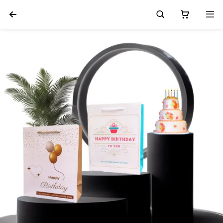



