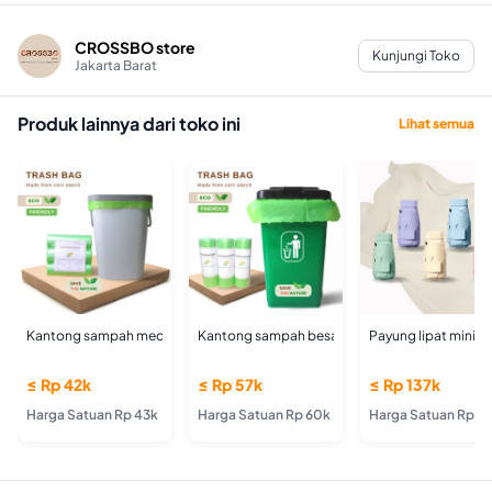
CROSSBO store
Kunjungi Toko
Jakarta Barat
Produk lainnya dari toko ini
Lihat semua
Kantong sampah medium terurai sendiri (Biodegradable medium trash bag
Kantong sampah besar ramah lingkungan (Larg
Payung lipat mini an
≤ Rp 42k
≤ Rp 57k
≤ Rp 137k
Harga Satuan Rp 43k
Harga Satuan Rp 60k
Harga Satuan Rp 1