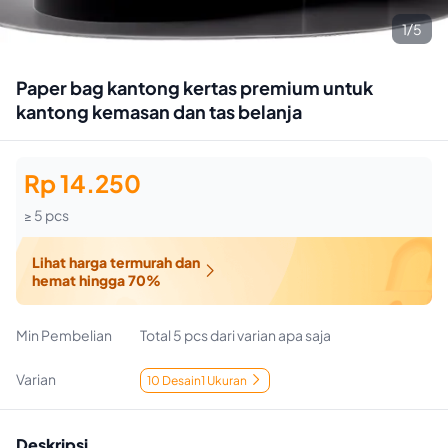
1/5
Paper bag kantong kertas premium untuk
kantong kemasan dan tas belanja
Rp 14.250
≥ 5 pcs
Lihat harga termurah dan

hemat hingga 70%
Min Pembelian
Total 5 pcs dari varian apa saja
Varian
10 Desain1 Ukuran

Deskripsi