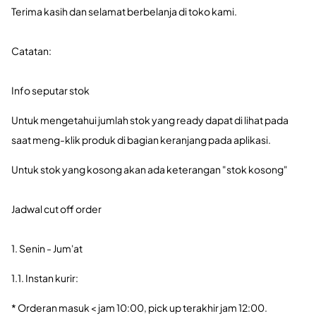
Terima kasih dan selamat berbelanja di toko kami.
Catatan:
Info seputar stok
Untuk mengetahui jumlah stok yang ready dapat di lihat pada
saat meng-klik produk di bagian keranjang pada aplikasi.
Untuk stok yang kosong akan ada keterangan "stok kosong"
Jadwal cut off order
1. Senin - Jum'at
1.1. Instan kurir:
* Orderan masuk < jam 10:00, pick up terakhir jam 12:00.