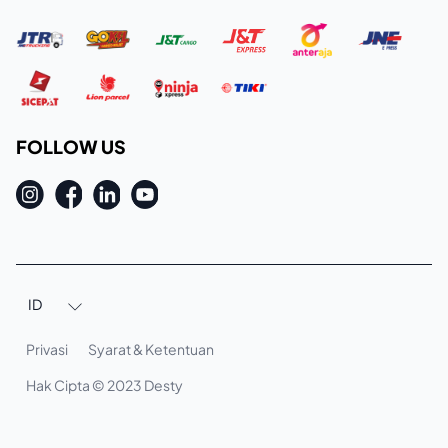
FOLLOW US
ID

Privasi
Syarat & Ketentuan
Hak Cipta © 2023 Desty
+ Keranjang