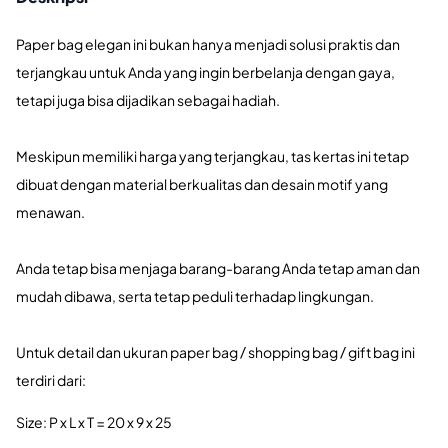
Paper bag elegan ini bukan hanya menjadi solusi praktis dan
terjangkau untuk Anda yang ingin berbelanja dengan gaya,
tetapi juga bisa dijadikan sebagai hadiah.
Meskipun memiliki harga yang terjangkau, tas kertas ini tetap
dibuat dengan material berkualitas dan desain motif yang
menawan.
Anda tetap bisa menjaga barang-barang Anda tetap aman dan
mudah dibawa, serta tetap peduli terhadap lingkungan.
Untuk detail dan ukuran paper bag / shopping bag / gift bag ini
terdiri dari:
Size: P x L x T = 20 x 9 x 25