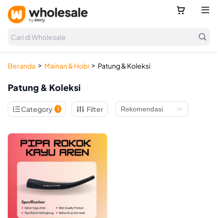



Cari di Wholesale
>
>
Beranda
Mainan & Hobi
Patung & Koleksi
Patung & Koleksi

Category
Filter
1