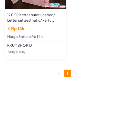
12 PCS Kertas surat ucapan/
Letter set aesthetic/ kartu
ucapan ulang tahun birthday
≤ Rp 14k
korean
Harga Satuan Rp 14k
KKUMSHOPID
Tangerang
1