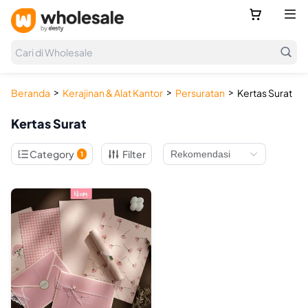



Cari di Wholesale
>
>
>
Beranda
Kerajinan & Alat Kantor
Persuratan
Kertas Surat
Kertas Surat

Category
Filter
1