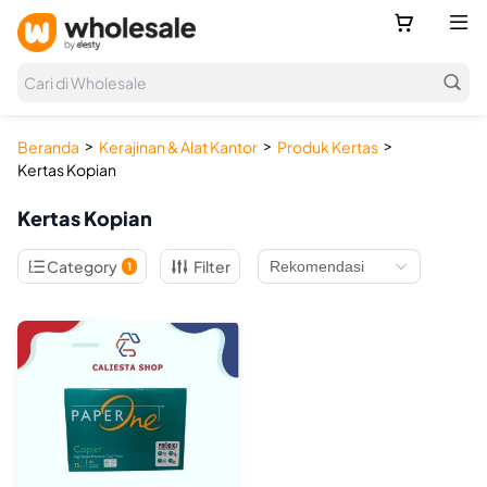



Cari di Wholesale
>
>
>
Beranda
Kerajinan & Alat Kantor
Produk Kertas
Kertas Kopian
Kertas Kopian

Category
Filter
1