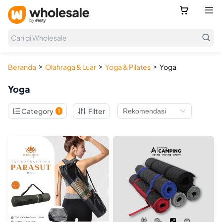



Cari di Wholesale
>
>
>
Beranda
Olahraga & Luar
Yoga & Pilates
Yoga
Yoga

Category
Filter
1