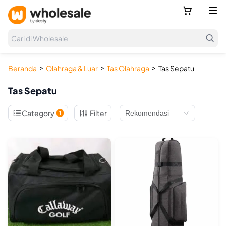



Cari di Wholesale
>
>
>
Beranda
Olahraga & Luar
Tas Olahraga
Tas Sepatu
Tas Sepatu

Category
Filter
1