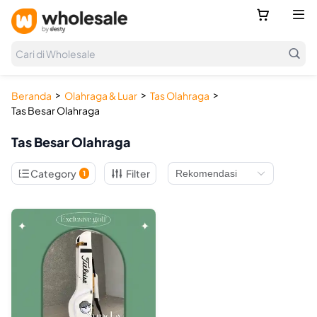



Cari di Wholesale
>
>
>
Beranda
Olahraga & Luar
Tas Olahraga
Tas Besar Olahraga
Tas Besar Olahraga

Category
Filter
1