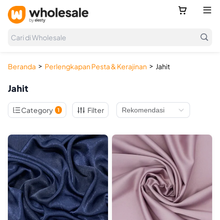



Cari di Wholesale
>
>
Beranda
Perlengkapan Pesta & Kerajinan
Jahit
Jahit

Category
Filter
1