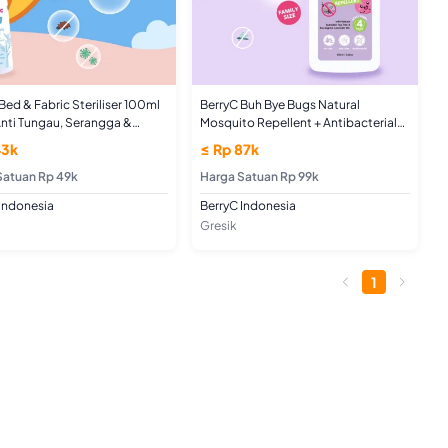
Bed & Fabric Steriliser 100ml
BerryC Buh Bye Bugs Natural
nti Tungau, Serangga &
Mosquito Repellent + Antibacterial
i Non Alcohol Aman untuk
100ML Pengusir Nyamuk Untuk Anak
43k
≤ Rp 87k
asur & Sofa
Dan Dewasa
Satuan Rp 49k
Harga Satuan Rp 99k
Indonesia
BerryC Indonesia
Gresik
1