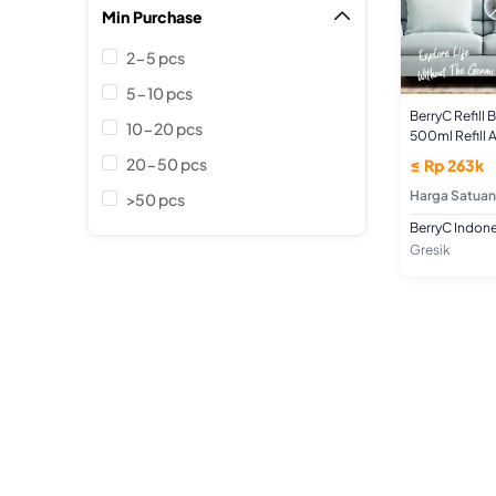
Min Purchase

2-5 pcs
5-10 pcs
BerryC Refill 
10-20 pcs
500ml Refill 
& Bakteri No
20-50 pcs
≤ Rp 263k
Kain, Kasur &
Harga Satuan
>50 pcs
BerryC Indone
Gresik