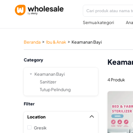
Semua kategori
Ana
>
>
Beranda
Ibu & Anak
Keamanan Bayi
Category
Keaman
Keamanan Bayi
4 Produk
Sanitizer
Tutup Pelindung
Filter
Location

Gresik