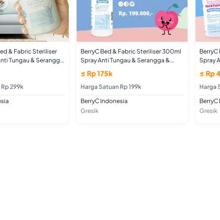
Bed & Fabric Steriliser
BerryC Bed & Fabric Steriliser 300ml
BerryC 
Anti Tungau & Serangga
Spray Anti Tungau & Serangga &
Spray A
n Alcohol Aman untuk
Bakteri Non Alcohol Aman untuk
Bakter
≤ Rp 175k
≤ Rp 
 Sofa
Kain, Kasur & Sofa
Kain, K
 Rp 299k
Harga Satuan Rp 199k
Harga 
sia
BerryC Indonesia
BerryC 
Gresik
Gresik