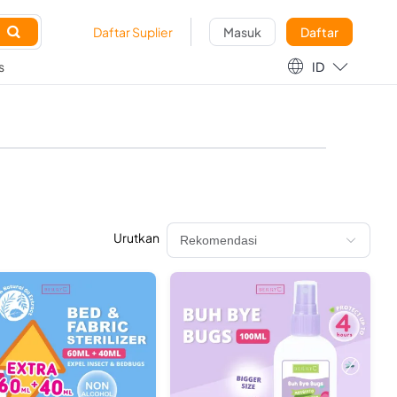

Daftar Suplier
Masuk
Daftar

s
ID
Urutkan