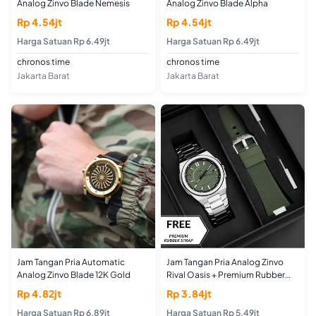
Analog Zinvo Blade Nemesis
Analog Zinvo Blade Alpha
Rp 4.54jt
Rp 4.54jt
Harga Satuan Rp 6.49jt
Harga Satuan Rp 6.49jt
chronos time
chronos time
Jakarta Barat
Jakarta Barat
Jam Tangan Pria Automatic
Jam Tangan Pria Analog Zinvo
Analog Zinvo Blade 12K Gold
Rival Oasis + Premium Rubber
Strap
Rp 4.82jt
Rp 3.84jt
Harga Satuan Rp 6.89jt
Harga Satuan Rp 5.49jt