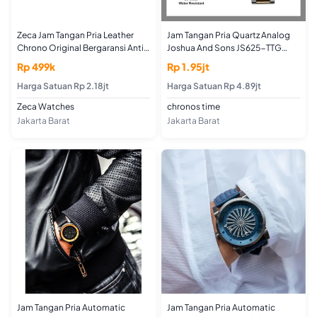
Zeca Jam Tangan Pria Leather
Jam Tangan Pria Quartz Analog
Chrono Original Bergaransi Anti
Joshua And Sons JS625-TTG
Air 229M series
Silver Gold
Rp 499k
Rp 1.95jt
Harga Satuan Rp 2.18jt
Harga Satuan Rp 4.89jt
Zeca Watches
chronos time
Jakarta Barat
Jakarta Barat
Jam Tangan Pria Automatic
Jam Tangan Pria Automatic