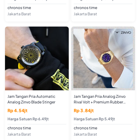
chronos time
chronos time
Jakarta Barat
Jakarta Barat
Jam Tangan Pria Automatic
Jam Tangan Pria Analog Zinvo
Analog Zinvo Blade Stinger
Rival Volt + Premium Rubber
Strap
Rp 4.54jt
Rp 3.84jt
Harga Satuan Rp 6.49jt
Harga Satuan Rp 5.49jt
chronos time
chronos time
Jakarta Barat
Jakarta Barat