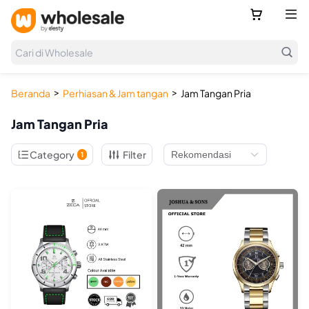



Cari di Wholesale
>
>
Beranda
Perhiasan & Jam tangan
Jam Tangan Pria
Jam Tangan Pria

Category
Filter
1