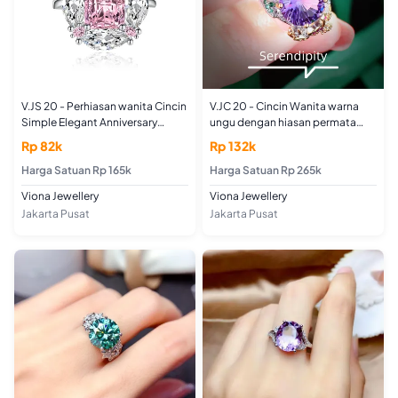
V.JS 20 - Perhiasan wanita Cincin
V.JC 20 - Cincin Wanita warna
Simple Elegant Anniversary
ungu dengan hiasan permata
Auspicious Birthday
kecil kecil dan ukiran yang
Rp 82k
Rp 132k
Engagement cincin
elegant dan mewah
Harga Satuan Rp 165k
Harga Satuan Rp 265k
Viona Jewellery
Viona Jewellery
Jakarta Pusat
Jakarta Pusat