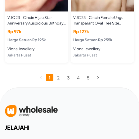
V.JC 23 - Cincin Hijau Star
V.JC 25 - Cincin Female Ungu
Anniversary Auspicious Birthday
Transparant Oval Free Size
Daily Engagement Wedding
Simple Elegant Daily Birthday
Rp 97k
Rp 127k
Casual Elegant
Harga Satuan Rp 195k
Harga Satuan Rp 255k
Viona Jewellery
Viona Jewellery
Jakarta Pusat
Jakarta Pusat
1
2
3
4
5
JELAJAHI