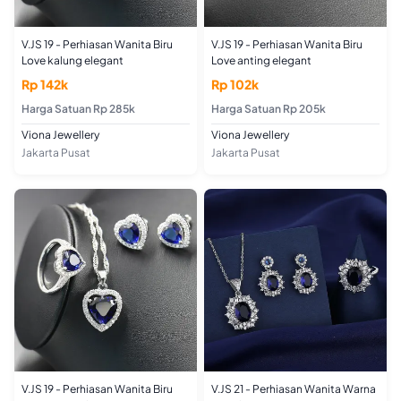
V.JS 19 - Perhiasan Wanita Biru
V.JS 19 - Perhiasan Wanita Biru
Love kalung elegant
Love anting elegant
Rp 142k
Rp 102k
Harga Satuan Rp 285k
Harga Satuan Rp 205k
Viona Jewellery
Viona Jewellery
Jakarta Pusat
Jakarta Pusat
V.JS 19 - Perhiasan Wanita Biru
V.JS 21 - Perhiasan Wanita Warna