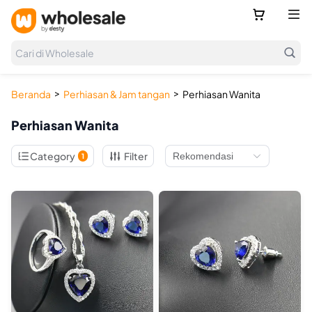



Cari di Wholesale
>
>
Beranda
Perhiasan & Jam tangan
Perhiasan Wanita
Perhiasan Wanita

Category
Filter
1