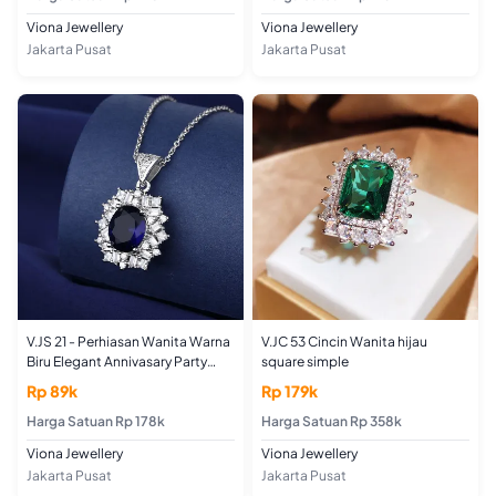
Viona Jewellery
Viona Jewellery
Jakarta Pusat
Jakarta Pusat
V.JS 21 - Perhiasan Wanita Warna
V.JC 53 Cincin Wanita hijau
Biru Elegant Annivasary Party
square simple
Cincin
Rp 89k
Rp 179k
Harga Satuan Rp 178k
Harga Satuan Rp 358k
Viona Jewellery
Viona Jewellery
Jakarta Pusat
Jakarta Pusat