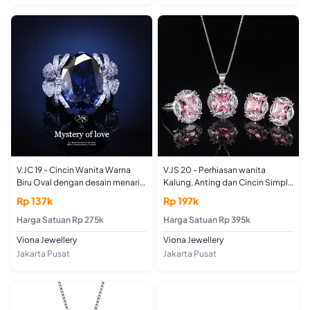
V.JC 19 - Cincin Wanita Warna
V.JS 20 - Perhiasan wanita
Biru Oval dengan desain menarik
Kalung, Anting dan Cincin Simple
elegant
Elegant Anniversary Auspicious
Rp 137k
Rp 197k
Birthday Engagement Casual
Harga Satuan Rp 275k
Harga Satuan Rp 395k
Viona Jewellery
Viona Jewellery
Jakarta Pusat
Jakarta Pusat