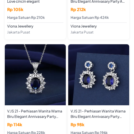
Love cincin elegant
Biru Elegant Annivasary Party Ada
Kalung, Cincin Dan Anting
Rp 105k
Rp 212k
Harga Satuan Rp 210k
Harga Satuan Rp 424k
Viona Jewellery
Viona Jewellery
Jakarta Pusat
Jakarta Pusat
V.JS 21 - Perhiasan Wanita Warna
V.JS 21 - Perhiasan Wanita Warna
Biru Elegant Annivasary Party
Biru Elegant Annivasary Party
kalung
Anting
Rp 114k
Rp 98k
Harga Satuan Rp 228k
Harga Satuan Rp 196k