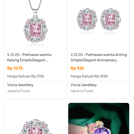
V.JS 20 - Perhiasan wanita
V.JS 20 - Perhiasan wanita Anting
Kalung Simple Elegant
Simple Elegant Anniversary
Anniversary Auspicious Birthday
Auspicious Birthday
Rp 107k
Rp 92k
Engagement Casual
Engagement Casual
Harga Satuan Rp 215k
Harga Satuan Rp 185k
Viona Jewellery
Viona Jewellery
Jakarta Pusat
Jakarta Pusat