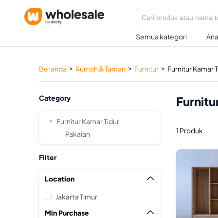
Semua kategori
Ana
>
>
>
Beranda
Rumah & Taman
Furnitur
Furnitur Kamar T
Category
Furnitu
Furnitur Kamar Tidur
1 Produk
Pakaian
Filter
Location

Jakarta Timur
Min Purchase
