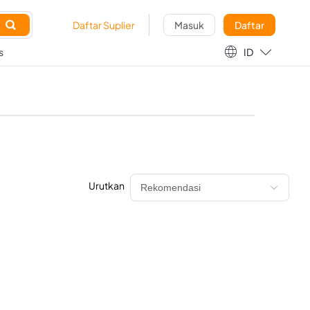

Daftar Suplier
Masuk
Daftar

s
ID
Urutkan