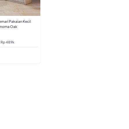
emari Pakaian Kecil
Sonoma Oak
 Rp 489k