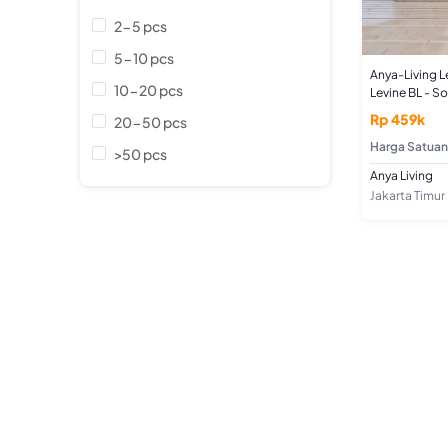
2-5 pcs
5-10 pcs
Anya-Living L
10-20 pcs
Levine BL - 
Rp 459k
20-50 pcs
Harga Satuan
>50 pcs
Anya Living
Jakarta Timur