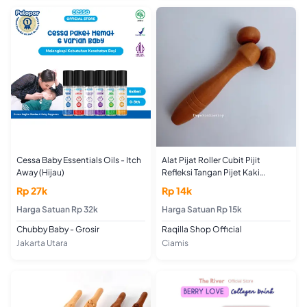
Cessa Baby Essentials Oils - Itch
Alat Pijat Roller Cubit Pijit
Away (Hijau)
Refleksi Tangan Pijet Kaki
Pemijat Terapi Repleksi Manual
Rp 27k
Rp 14k
Tradisional Kayu
Harga Satuan Rp 32k
Harga Satuan Rp 15k
Chubby Baby - Grosir
Raqilla Shop Official
Jakarta Utara
Ciamis