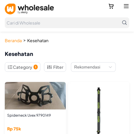



Cari di Wholesale
>
Beranda
Kesehatan
Kesehatan

Category
Filter
1
Spiderneck Uvex 9790149
Rp 75k