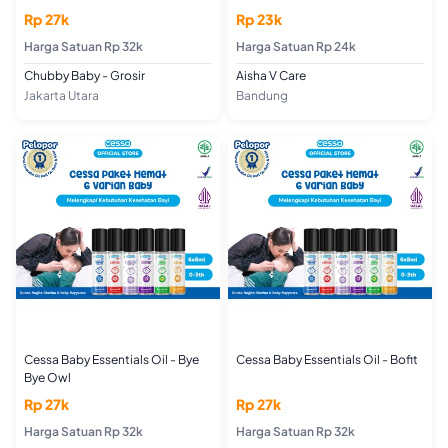
KEWANITAAN HERBAL | MISS V
Rp 27k
Rp 23k
RAPAT DAN KESAT
Harga Satuan Rp 32k
Harga Satuan Rp 24k
Chubby Baby - Grosir
Aisha V Care
Jakarta Utara
Bandung
Cessa Baby Essentials Oil - Bye
Cessa Baby Essentials Oil - Bofit
Bye Owl
Rp 27k
Rp 27k
Harga Satuan Rp 32k
Harga Satuan Rp 32k