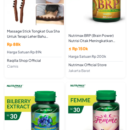
Massage Stick Tongkat Gua Sha
Nutrimax BRP (Brain Power)
Untuk Terapi Leher Bahu
Nutrisi Otak Meningkatkan
Punggung (SINGLE)
Rp 88k
Konsentrasi dan Daya Ingat
≤ Rp 150k
Harga Satuan Rp 89k
Harga Satuan Rp 200k
Raqilla Shop Official
Nutrimax Official Store
Ciamis
Jakarta Barat