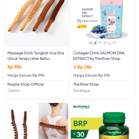
Massage Stick Tongkat Gua Sha
Collagen Drink SALMON DNA
Untuk Terapi Leher Bahu
EXTRACT by The River Shop
Punggung (DOUBLE)
Rp 98k
≤ Rp 24k
Harga Satuan Rp 99k
Harga Satuan Rp 29k
Raqilla Shop Official
The River Shop
Ciamis
Surabaya