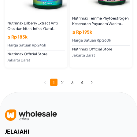
Nutrimax Femme Phytoestrogen
Nutrimax Bilberry Extract Anti
Kesehatan Payudara Wanita
Oksidan Iritasi Infksi Gatal
Keseimbangan Hormon
≤ Rp 195k
Glaukoma Katarak Rabun Senja
Menormalkan Siklus Menstruasi
≤ Rp 183k
Mata
Harga Satuan Rp 260k
Harga Satuan Rp 245k
Nutrimax Official Store
Nutrimax Official Store
Jakarta Barat
Jakarta Barat
1
2
3
4
JELAJAHI