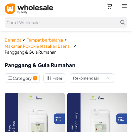



Cari di Wholesale
>
>
Beranda
Tempat berbelanja
>
Makanan Pokok & Masakan Esensial
Panggang & Gula Rumahan
Panggang & Gula Rumahan

Category
Filter
1