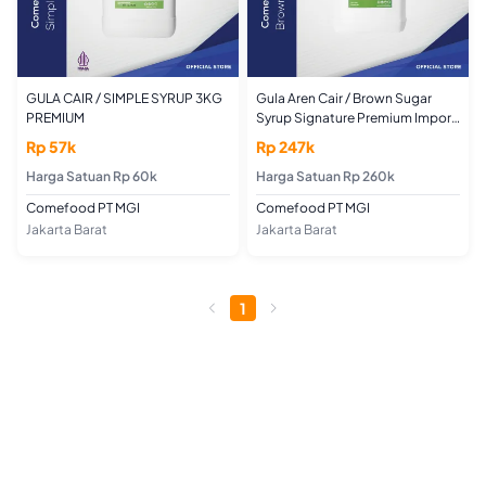
GULA CAIR / SIMPLE SYRUP 3KG
Gula Aren Cair / Brown Sugar
PREMIUM
Syrup Signature Premium Import
6kg
Rp 57k
Rp 247k
Harga Satuan Rp 60k
Harga Satuan Rp 260k
Comefood PT MGI
Comefood PT MGI
Jakarta Barat
Jakarta Barat
1