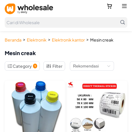



Cari di Wholesale
>
>
>
Beranda
Elektronik
Elektronik kantor
Mesin creak
Mesin creak

Category
Filter
1