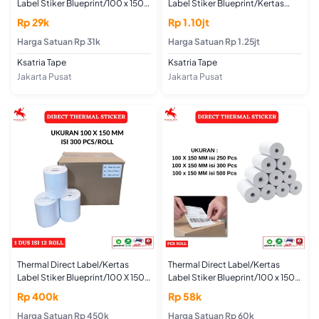
Label Stiker Blueprint/100 x 150
Label Stiker Blueprint/Kertas
MM isi 250 dan 500 PCS - STACK
CetakResi 100 x 150 MM isi
Rp 29k
Rp 1.10jt
10.000 Pcs - STACK
Harga Satuan Rp 31k
Harga Satuan Rp 1.25jt
Ksatria Tape
Ksatria Tape
Jakarta Pusat
Jakarta Pusat
Thermal Direct Label/Kertas
Thermal Direct Label/Kertas
Label Stiker Blueprint/100 X 150
Label Stiker Blueprint/100 x 150
MM X 300 Lbr Per Roll/ (1 DUS )
MM isi 250,300, dan 500 PCS -
Rp 400k
Rp 58k
ROLL
Harga Satuan Rp 450k
Harga Satuan Rp 60k