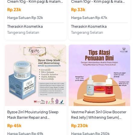
Cream 10g - Krim pagi & malam
Cream 10gr - Krim pagi & malam
dengan salicylic acid, sulfur, &
dengan niacinamide, licorice,
Rp 23k
Rp 33k
tea tree sebagai anti-acne untuk
dan alpha arbutin untuk
merawat kulit berjerawat
Harga Satuan Rp 32k
mencerahkan & menyamarkan
Harga Satuan Rp 47k
noda hitam
Theraskin Kosmetika
Theraskin Kosmetika
Tangerang Selatan
Tangerang Selatan
Byzoe 2in1 Mouisturizing Sleep
Vestme Paket 3in1 Glow Booster
Mask Barrier Repair and
Red Jelly | Whitening Serum|
Protection Glowing and
Acne Serum Treatment - 100%
Rp 45k
Rp 230k
Brightening
Original - BPOM
Harga Satuan Rp 49k
Harga Satuan Rp 250k