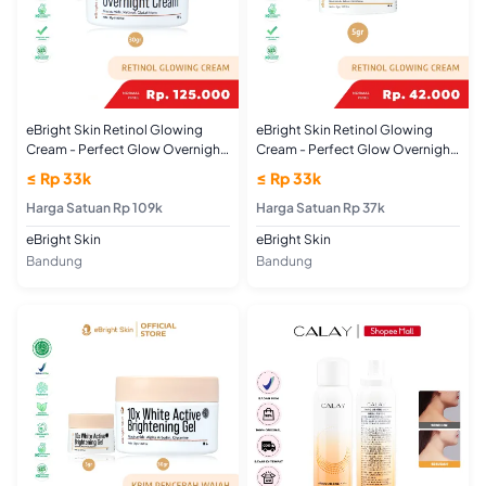
eBright Skin Retinol Glowing
eBright Skin Retinol Glowing
Cream - Perfect Glow Overnight
Cream - Perfect Glow Overnight
Cream 30gr
Cream 5gr
≤ Rp 33k
≤ Rp 33k
Harga Satuan Rp 109k
Harga Satuan Rp 37k
eBright Skin
eBright Skin
Bandung
Bandung