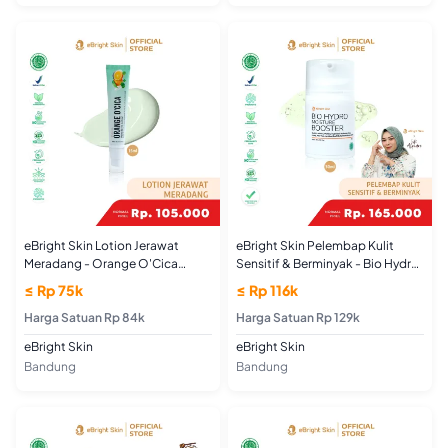
eBright Skin Lotion Jerawat
eBright Skin Pelembap Kulit
Meradang - Orange O'Cica
Sensitif & Berminyak - Bio Hydro
Acnederm Lotion
Moisture Booster
≤ Rp 75k
≤ Rp 116k
Harga Satuan Rp 84k
Harga Satuan Rp 129k
eBright Skin
eBright Skin
Bandung
Bandung