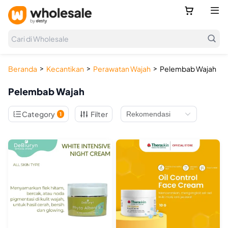



Cari di Wholesale
>
>
>
Beranda
Kecantikan
Perawatan Wajah
Pelembab Wajah
Pelembab Wajah

Category
Filter
1