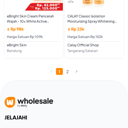
eBright Skin Cream Pencerah
CALAY Classic Isolation
Wajah - 10x White Active
Moisturizing Spray Whitening
Brightening Gel 30gr
150ml Pemutih Kulit Menghidrasi
≤ Rp 98k
≤ Rp 23k
dan Melembabkan
Harga Satuan Rp 109k
Harga Satuan Rp 152k
eBright Skin
Calay Official Shop
Bandung
Tangerang Selatan
1
2
JELAJAHI