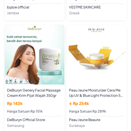
byzoe official
VESTME SKINCARE
Jember
Gresik
DeBiuryn Genery Facial Massage
Peau Jeune Moisturizer Cera Me
Cream Krim Pijat Wajah 350gr
Up UV & Blue Light Protection 50
G Moisturizer Cream Untuk
Rp 143k
≤ Rp 254k
semua Jenis Kulit
Harga Satuan Rp 151k
Harga Satuan Rp 289k
DeBiuryn Official Store
Peau Jeune Beaute
Semarang
Surabaya