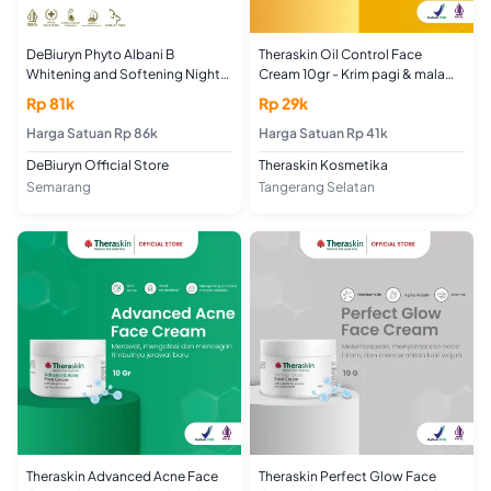
DeBiuryn Phyto Albani B
Theraskin Oil Control Face
Whitening and Softening Night
Cream 10gr - Krim pagi & malam
Cream Krim Malam Pencerah
dengan chamomilla extract,
Rp 81k
Rp 29k
10gr
mandelic acid, dan niacinamide
Harga Satuan Rp 86k
untuk mencerahkan kulit wajah
Harga Satuan Rp 41k
DeBiuryn Official Store
Theraskin Kosmetika
Semarang
Tangerang Selatan
Theraskin Advanced Acne Face
Theraskin Perfect Glow Face