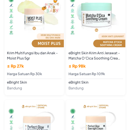
Krim Multifungsi Ibu dan Anak -
eBright Skin Krim Anti Jerawat -
Moist Plus 5gr
Matcha O’Cica Soothing Cream
30gr
≤ Rp 27k
≤ Rp 98k
Harga Satuan Rp 30k
Harga Satuan Rp 109k
eBright Skin
eBright Skin
Bandung
Bandung