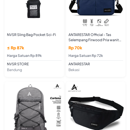
NVSR Sling Bag Pocket Sci-Fi
ANTARESTAR Official - Tas
Selempang Firwood Pria wanitaa
Sling Bag Tas Slempang Wanita
≤ Rp 87k
Rp 70k
Handbag Korea Trendy
Harga Satuan Rp 89k
Harga Satuan Rp 72k
NVSR STORE
ANTARESTAR
Bandung
Bekasi