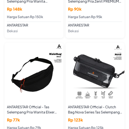
Selempang Pria Wanita
Selempang Pria Zenit PREMIUM
Waistbag Vegas Series Sling bag
QUALITY Tas Selempang Wanita
Rp 148k
Rp 90k
Waterproof
Waistbag Anti Air Keren Trendy
Harga Satuan Rp 150k
Harga Satuan Rp 95k
ANTARESTAR
ANTARESTAR
Bekasi
Bekasi
ANTARESTAR Official - Tas
ANTARESTAR Official - Clutch
Selempang Pria Wanita Elixer
Bag Nova Series Tas Selempang
Series Waistbag Outdoor
Pria wanita Sling Bag Handbag
Rp 77k
Rp 123k
Harga Satuan Rp 79k
Harga Satuan Rp 125k