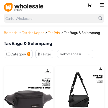



Cari di Wholesale
>
>
>
Beranda
Tas dan Koper
Tas Pria
Tas Bagu & Selempang
Tas Bagu & Selempang

Category
Filter
1