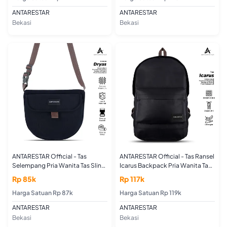
ANTARESTAR
ANTARESTAR
Bekasi
Bekasi
ANTARESTAR Official - Tas
ANTARESTAR Official - Tas Ransel
Selempang Pria Wanita Tas Sling
Icarus Backpack Pria Wanita Tas
Bag Dryas Series Sporty Outdoor
Laptop Punggung
Rp 85k
Rp 117k
Harga Satuan Rp 87k
Harga Satuan Rp 119k
ANTARESTAR
ANTARESTAR
Bekasi
Bekasi