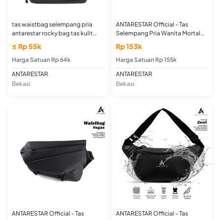
tas waistbag selempang pria
ANTARESTAR Official - Tas
antarestar rocky bag tas kulit
Selempang Pria Wanita Mortal
trendy gaul
Series Sling Bag Waterproof
≤ Rp 55k
Rp 153k
Harga Satuan Rp 64k
Harga Satuan Rp 155k
ANTARESTAR
ANTARESTAR
Bekasi
Bekasi
ANTARESTAR Official - Tas
ANTARESTAR Official - Tas