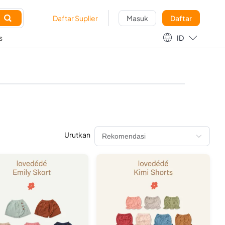

Daftar Suplier
Masuk
Daftar

s
ID
Urutkan