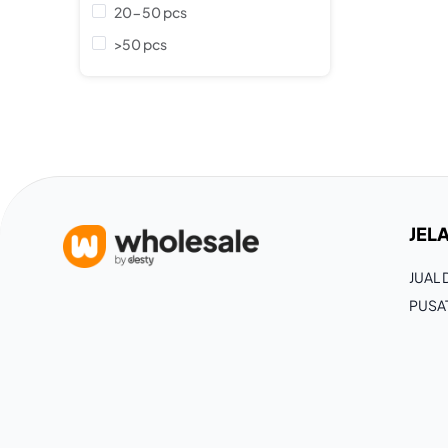
20-50 pcs
>50 pcs
JELA
JUAL
PUSA