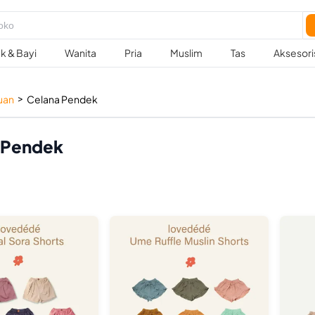
k & Bayi
Wanita
Pria
Muslim
Tas
Aksesori
>
uan
Celana Pendek
 Pendek