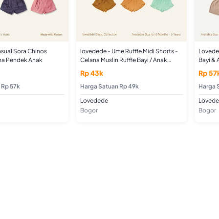
sual Sora Chinos
lovedede - Ume Ruffle Midi Shorts -
Loveded
ana Pendek Anak
Celana Muslin Ruffle Bayi / Anak
Bayi &
Perempuan
Rp 43k
Rp 57
 Rp 57k
Harga Satuan Rp 49k
Harga 
Lovedede
Loved
Bogor
Bogor