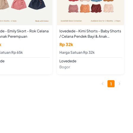
e - Emily Skort - Rok Celana
lovedede - Kimi Shorts - Baby Shorts
 Anak Perempuan
/ Celana Pendek Bayi & Anak
Perempuan
k
Rp 32k
Satuan Rp 65k
Harga Satuan Rp 32k
ede
Lovedede
Bogor
1