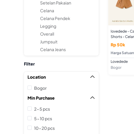
Setelan Pakaian
Celana
Celana Pendek
Legging
lovedede - Ca
Overall
Shorts - Cel
Jumpsuit
Rp 50k
Celana Jeans
Harga Satuan
Lovedede
Filter
Bogor
Location

Bogor
Min Purchase

2-5 pcs
5-10 pcs
10-20 pcs