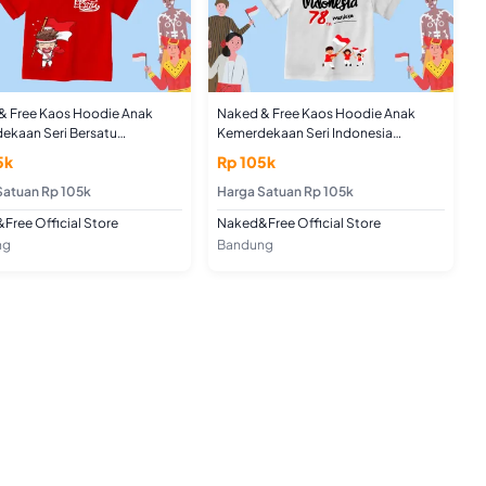
& Free Kaos Hoodie Anak
Naked & Free Kaos Hoodie Anak
ekaan Seri Bersatu
Kemerdekaan Seri Indonesia
iaku Untuk Usia 2-8 Tahun
Merdeka Untuk Usia 2-8 Tahun Bahan
5k
Rp 105k
Katun Combed
Katun Combed
Satuan Rp 105k
Harga Satuan Rp 105k
Free Official Store
Naked&Free Official Store
ng
Bandung