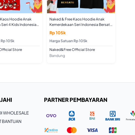
 Kaos Hoodie Anak
Naked & Free Kaos Hoodie Anak
Seri 4 Kids Indonesia
Kemerdekaan Seri Indonesia Bersatu
-8 Tahun Bahan Katun
Untuk Usia 2-8 Tahun Bahan Katun
Rp 105k
Combed
 Rp 105k
Harga Satuan Rp 105k
fficial Store
Naked&Free Official Store
Bandung
JAHI
PARTNER PEMBAYARAN
 DI WHOLESALE
T BANTUAN