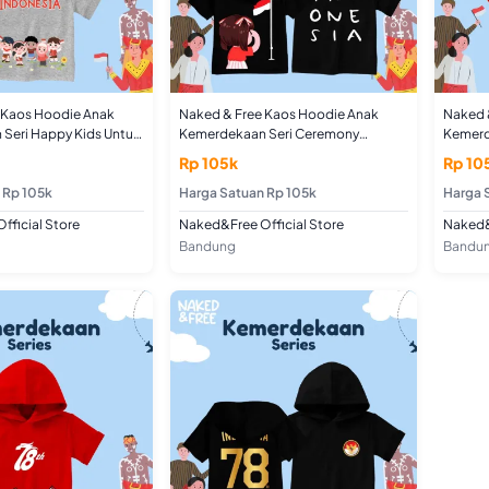
 Kaos Hoodie Anak
Naked & Free Kaos Hoodie Anak
Naked 
Seri Happy Kids Untuk
Kemerdekaan Seri Ceremony
Kemerd
un Bahan Katun
Indonesia Untuk Usia 2-8 Tahun
Indones
Rp 105k
Rp 10
Bahan Katun Combed
Bahan 
 Rp 105k
Harga Satuan Rp 105k
Harga 
fficial Store
Naked&Free Official Store
Naked&
Bandung
Bandu