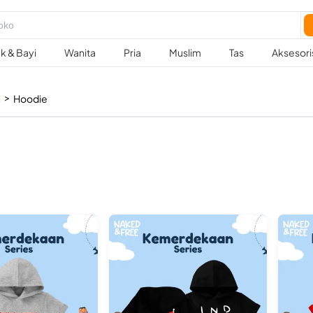
k & Bayi
Wanita
Pria
Muslim
Tas
Aksesori
>
i
Hoodie
e