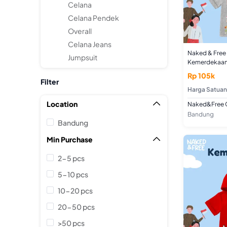
Celana
Celana Pendek
Overall
Celana Jeans
Naked & Free
Jumpsuit
Kemerdekaan 
Usia 2-8 Tah
Rp 105k
Combed
Filter
Harga Satuan
Location

Naked&Free O
Bandung
Bandung
Min Purchase

2-5 pcs
5-10 pcs
10-20 pcs
20-50 pcs
>50 pcs