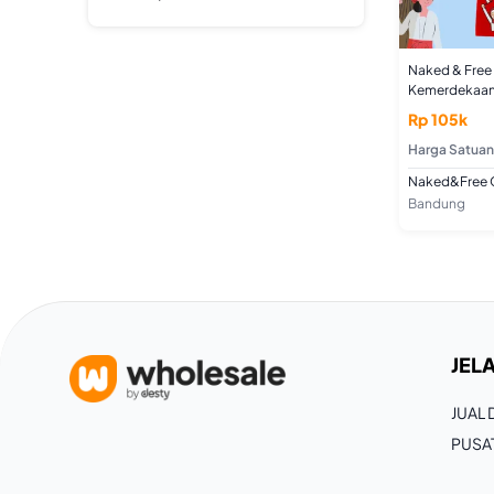
Naked & Free
Kemerdekaan 
Untuk Usia 2
Rp 105k
Combed
Harga Satuan
Naked&Free O
Bandung
JELA
JUAL
PUSA