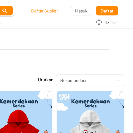

Daftar Suplier
Masuk
Daftar

s
ID
Urutkan