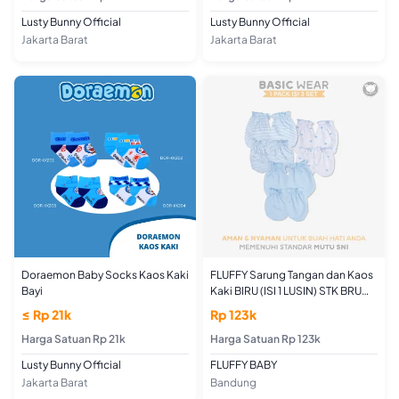
Lusty Bunny Official
Lusty Bunny Official
Jakarta Barat
Jakarta Barat
Doraemon Baby Socks Kaos Kaki
FLUFFY Sarung Tangan dan Kaos
Bayi
Kaki BIRU (ISI 1 LUSIN) STK BRU
NEWBORN
≤ Rp 21k
Rp 123k
Harga Satuan Rp 21k
Harga Satuan Rp 123k
Lusty Bunny Official
FLUFFY BABY
Jakarta Barat
Bandung