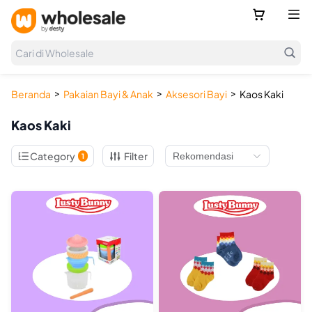



Cari di Wholesale
>
>
>
Beranda
Pakaian Bayi & Anak
Aksesori Bayi
Kaos Kaki
Kaos Kaki

Category
Filter
1