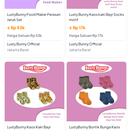
LustyBunny Food Maker Perasan
Lusty Bunny Kaos kaki Bayi Socks
Jeruk Set
motif
≤ Rp 53k
≤ Rp 17k
Harga Satuan Rp 53k
Harga Satuan Rp 17k
Lusty Bunny Official
Lusty Bunny Official
Jakarta Barat
Jakarta Barat
LustyBunny Kaos Kaki Bayi
LustyBunny Buntik Bunga Kaos