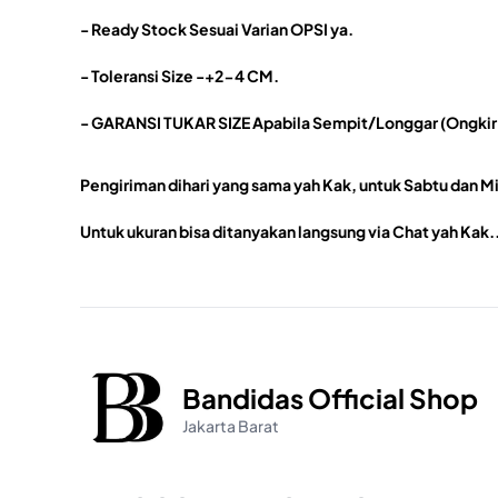
- Ready Stock Sesuai Varian OPSI ya.
- Toleransi Size -+2-4 CM.
- GARANSI TUKAR SIZE Apabila Sempit/Longgar (Ongkir
Pengiriman dihari yang sama yah Kak, untuk Sabtu dan Mi
Untuk ukuran bisa ditanyakan langsung via Chat yah Kak.
Bandidas Official Shop
Jakarta Barat