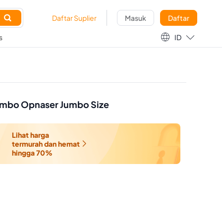

Daftar Suplier
Masuk
Daftar

s
ID
Jumbo Opnaser Jumbo Size
Lihat harga
termurah dan hemat

hingga 70%