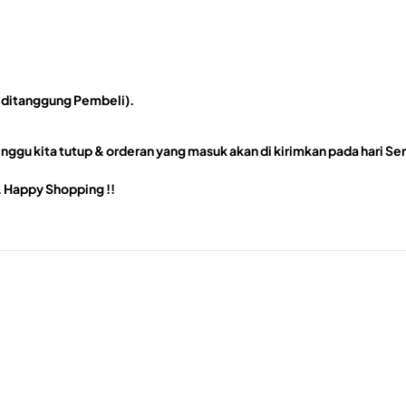
 ditanggung Pembeli).
nggu kita tutup & orderan yang masuk akan di kirimkan pada hari Se
. Happy Shopping !!