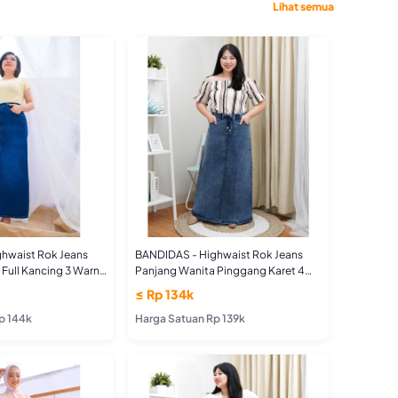
Lihat semua
hwaist Rok Jeans
BANDIDAS - Highwaist Rok Jeans
Full Kancing 3 Warna
Panjang Wanita Pinggang Karet 4
Warna
≤ Rp 134k
p 144k
Harga Satuan Rp 139k