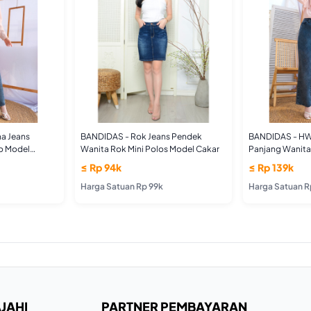
a Jeans
BANDIDAS - Rok Jeans Pendek
BANDIDAS - HW
o Model
Wanita Rok Mini Polos Model Cakar
Panjang Wanit
Boyfriend
≤ Rp 94k
≤ Rp 139k
Harga Satuan Rp 99k
Harga Satuan R
JAHI
PARTNER PEMBAYARAN