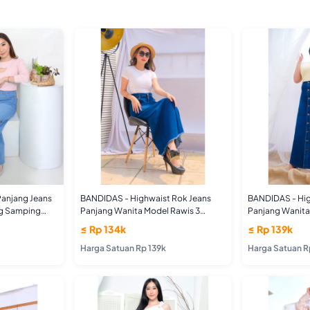
anjang Jeans
BANDIDAS - Highwaist Rok Jeans
BANDIDAS - Hig
g Samping
Panjang Wanita Model Rawis 3
Panjang Wanita 
Warna
Jumbo Size
≤ Rp 134k
≤ Rp 139k
Harga Satuan Rp 139k
Harga Satuan R