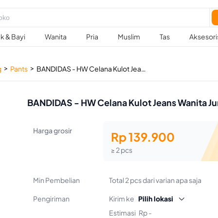
k & Bayi
Wanita
Pria
Muslim
Tas
Aksesori
>
>
g
Pants
BANDIDAS - HW Celana Kulot Jeans Wanita Jumbo Opnaser Jumbo Size
BANDIDAS - HW Celana Kulot Jeans Wanita 
Harga grosir
Rp 139.900
≥ 2 pcs
Min Pembelian
Total 2 pcs dari varian apa saja
Pengiriman
Kirim ke
Pilih lokasi

Estimasi
Rp -