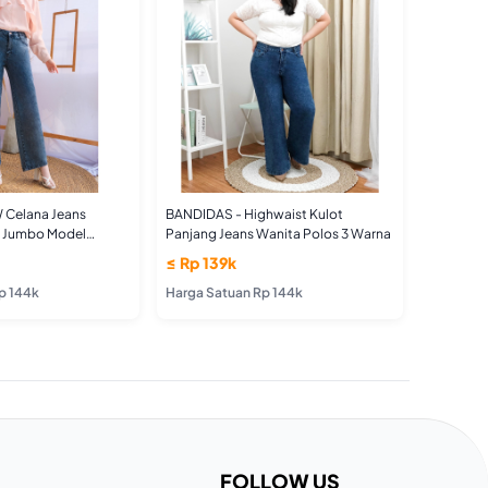
 Celana Jeans
BANDIDAS - Highwaist Kulot
a Jumbo Model
Panjang Jeans Wanita Polos 3 Warna
≤ Rp 139k
p 144k
Harga Satuan Rp 144k
FOLLOW US