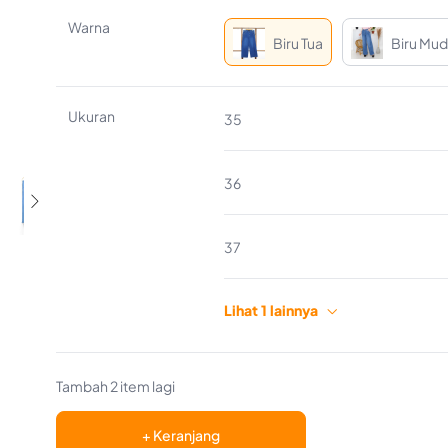
Warna
Biru Tua
Biru Mu
Ukuran
35
36

37
Lihat 1 lainnya
38

Tambah 2 item lagi
+ Keranjang