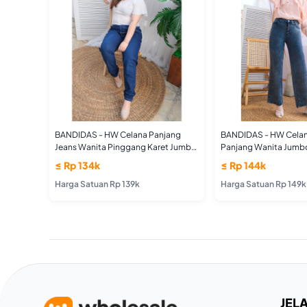
BANDIDAS - HW Celana Panjang
BANDIDAS - HW Celan
Jeans Wanita Pinggang Karet Jumbo
Panjang Wanita Jumb
Size
Boyfriend Jumbo Size
≤ Rp 134k
≤ Rp 144k
Harga Satuan Rp 139k
Harga Satuan Rp 149k
JELA